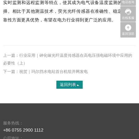
实时监测和远程监测等特点，使其成为电气设备温度监测的理想选
电话咨询
择。相比于其他测温技术，荧光光纤传感器在准确性、稳定性和可
在线客服
靠性方面更具优势，有望在电力行业得到更广泛的应用。
返回顶部
上一篇：行业应用｜砷化镓光纤温度传感器在高电压强电磁环境中应用的
必要性（上）
下一篇：祝贺｜玛尔挡水电站首台机组并网发电
返回列表
服务热线：
+86 0755 2900 1112
公司地址：