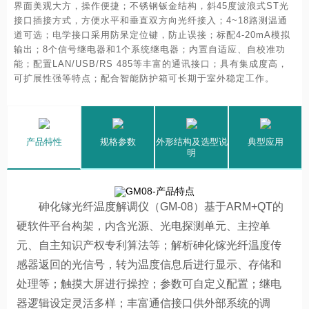
界面美观大方，操作便捷；不锈钢钣金结构，斜45度波浪式ST光
接口插接方式，方便水平和垂直双方向光纤接入；4~18路测温通
道可选；电学接口采用防呆定位键，防止误接；标配4-20mA模拟
输出；8个信号继电器和1个系统继电器；内置自适应、自校准功
能；配置LAN/USB/RS 485等丰富的通讯接口；具有集成度高，
可扩展性强等特点；配合智能防护箱可长期于室外稳定工作。
产品特性
规格参数
外形结构及选型说
典型应用
明
砷化镓光纤温度解调仪（GM-08）基于ARM+QT的
硬软件平台构架，内含光源、光电探测单元、主控单
元、自主知识产权专利算法等；解析砷化镓光纤温度传
感器返回的光信号，转为温度信息后进行显示、存储和
处理等；触摸大屏进行操控；参数可自定义配置；继电
器逻辑设定灵活多样；丰富通信接口供外部系统的调